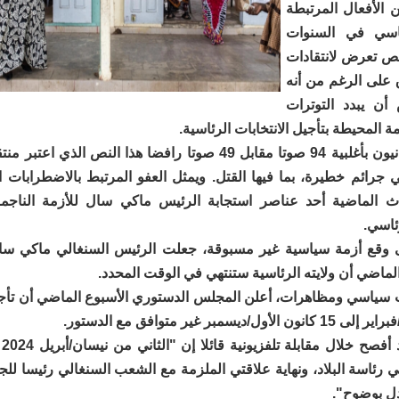
 الأفعال المرتبطة
اسي في السنوات
نص تعرض لانتقادات
 على الرغم من أنه
أن يبدد التوترات
 المحيطة بتأجيل الانتخابات الرئاسية.
ووافق البرلمانيون بأغلبية 94 صوتا مقابل 49 صوتا رافضا هذا النص الذي
 جرائم خطيرة، بما فيها القتل. ويمثل العفو المرتبط بالاضطرابات 
اث الماضية أحد عناصر استجابة الرئيس ماكي سال للأزمة الناجم
ئاسي.
ى وقع أزمة سياسية غير مسبوقة، جعلت الرئيس السنغالي ماكي سا
لماضي أن ولايته الرئاسية ستنتهي في الوقت المحدد.
سياسي ومظاهرات، أعلن المجلس الدستوري الأسبوع الماضي أن تأجيل
وكا
ي رئاسة البلاد، ونهاية علاقتي الملزمة مع الشعب السنغالي رئيسا للج
ل بوضوح".