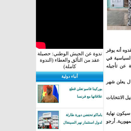
 اعتبر منتقدوه أنه يوفر
ندوة عن الجيش الوطني: حصيلة
السياسية في
عقد من التألق والعطاء (الندوة
ة عن تأجيله
كاملة)
أنباء دولية
ل يعلن شهر
بوركينا فاسو تعلن قطع
علاقاتها مع فرنسا
 الانتخابات
ن سال قد أفصح خلال مقابلة تلفزيونية قائلا إن "الثاني من نيسان/أبريل 2024 سيكون نهاية
باماكو تحتضن دورة طارئة
مهورية. أرجو
لدول استثمار نهر السينغال