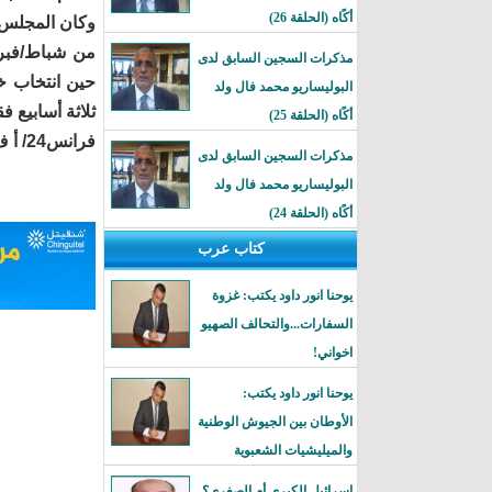
أكًاه (الحلقة 26)
وكان المجلس 
من شباط/فبرا
مذكرات السجين السابق لدى
حين انتخاب خ
البوليساريو محمد فال ولد
ثلاثة أسابيع 
أكًاه (الحلقة 25)
فرانس24/ أ ف ب/ رويترز
مذكرات السجين السابق لدى
البوليساريو محمد فال ولد
أكًاه (الحلقة 24)
كتاب عرب
يوحنا انور داود يكتب: غزوة
السفارات...والتحالف الصهيو
اخواني!
يوحنا انور داود يكتب:
الأوطان بين الجيوش الوطنية
والميليشيات الشعبوية
إسرائيل الكبرى أم الصغرى؟