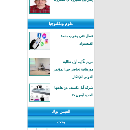
علوم وتكلنوجيا
عطل فني يضرب منصة
الفيسبوك
مريم بلّال.. أول طالبة
موريتانية تحاضر في المؤتمر
الدولي للإبتكار
شركة آبل تكشف عن هاتفها
الجديد آيفون 15
الفيس بوك
بحث