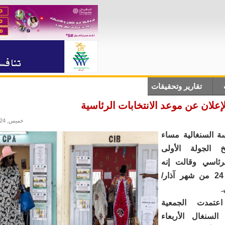
تقارير وتحقيقات
أنباء دولية
علوم وتكلنوجيا
ثقاف
إعلان عن موعد الانتخابات الرئاسية
خميس, 07/03/2024 - 00:19
ة السنغالية مساء
يخ الجولة الأولى
لرئاسي وقالت إنه
سيجرى في 24 من شهر آذار/
.
عتمدت الجمعية
السنغال الأربعاء