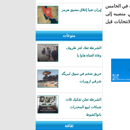
ة في الخامس
إيران تعيدُ إغلاق مضيق هرمز
ي منصبه إلى
نتخابات قبل
منوعات
الشرطة تفك لغز ظروف
وفاة الفتاة هاوا يا
حريق ضخم في سوق لبريگه
شرقي ازويرات
الشرطة تعلن تفكيك ثلاث
شبكات لبيع المخدرات
بانواكشوط
ثقافة