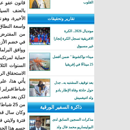
القلوب
قانون عفو عن
بالعنف السي
الأخيرة، وهو 
تقارير وتحقيقات
واسعة النطاق
مونديال 2026.. الكرة
من المفترض 
الافريقية تسجل الكرة إنجازا
في خضم الأزمة
غير مسبوق
ميناء نواكشوط" ضمن أفضل
حماية لمرتكبي
25 ميناءًا في إفريقيا
السنوات الثل
الاستحقاق الر
يأتي هذا، عل
بعد توقيف المشتبه به.. جدل
شباط/فبراير ا
حول حادثة وفاة الإطار بادو
لكن بعد غضب 
ولد اتنيغميش
من 25 شباط/فبراير إلى 15 كانون الأول/ديسمبر غير متوافق مع الدستور.
ذاكرة السفير الورقية
مذكرات السجين السابق لدى
فترة ولايتي ف
البوليساريو محمد فال ولد
حسم هذا الجد