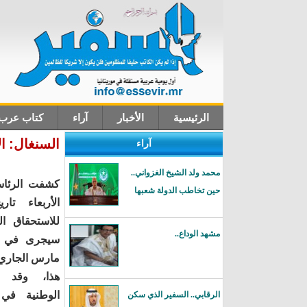
الرئيسية
الأخبار
آراء
كتاب عرب
السنغال: ال
آراء
اتصل بنا
محمد ولد الشيخ الغزواني..
كشفت الرئاس
حين تخاطب الدولة شعبها
الأربعاء تار
للاستحقاق ا
مشهد الوداع..
مارس الجاري
هذا، وقد ا
الوطنية في 
الرقابي.. السفير الذي سكن