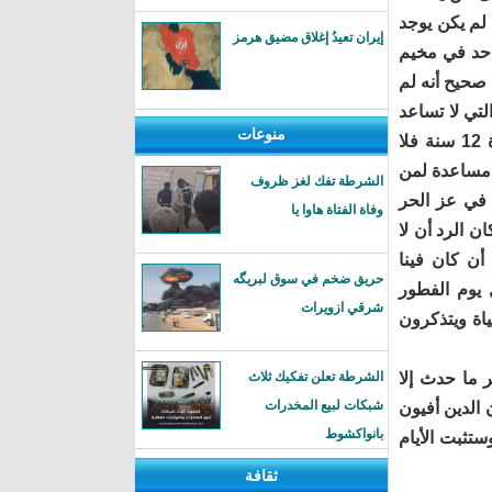
 لم يكن يوجد
إيران تعيدُ إغلاق مضيق هرمز
احد في مخيم
 صحيح أنه لم
تي لا تساعد
منوعات
على أداء هذه العبادات كانت متوفرة على الأقل في الأماكن التي عملت فيها لمدة 12 سنة فلا
 مساعدة لمن
الشرطة تفك لغز ظروف
 في عز الحر
وفاة الفتاة هاوا يا
 الرد أن لا
أن كان فينا
حريق ضخم في سوق لبريگه
 يوم الفطور
شرقي ازويرات
ياة ويتذكرون
ر ما حدث إلا
الشرطة تعلن تفكيك ثلاث
شبكات لبيع المخدرات
 الدين أفيون
بانواكشوط
تثبت الأيام
ثقافة