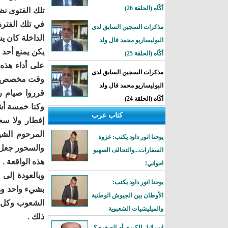
أكًاه (الحلقة 26)
تلك الفتوى نظ
في تلك الفتر
مذكرات السجين السابق لدى
الداخلة كان ي
البوليساريو محمد فال ولد
يكن يمنع أحد 
أكًاه (الحلقة 25)
مذكرات السجين السابق لدى
وقت مخصص للصل
البوليساريو محمد فال ولد
قرروا صيام ر
أكًاه (الحلقة 24)
وكنا خمسة أش
كتاب عرب
إفطار ولا سح
المرحوم الشي
يوحنا انور داود يكتب: غزوة
والسحور جعل ا
السفارات...والتحالف الصهيو
هذه الواقعة .
اخواني!
وبالعودة إلى 
يوحنا انور داود يكتب:
بشيء واحد وهو
الأوطان بين الجيوش الوطنية
الشعوب وكل من
والميليشيات الشعبوية
ذلك .
إسرائيل الكبرى أم الصغرى؟