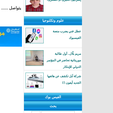
يتواصل .......
علوم وتكلنوجيا
عطل فني يضرب منصة
الفيسبوك
مريم بلّال.. أول طالبة
موريتانية تحاضر في المؤتمر
الدولي للإبتكار
شركة آبل تكشف عن هاتفها
الجديد آيفون 15
الفيس بوك
بحث