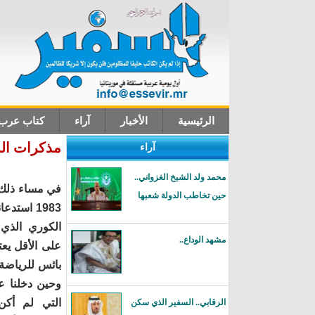
الرئيسية
الأخبار
آراء
كتاب عرب
مذكرات السج
آراء
اتصل بنا
محمد ولد الشيخ الغزواني..
في مساء ذلك ا
حين تخاطب الدولة شعبها
1983 استد
الكوري الذي 
مشهد الوداع..
على الأقل يع
بائس للرياضة 
وحين دخلنا 
التي لم أكن
الرقابي.. السفير الذي سكن