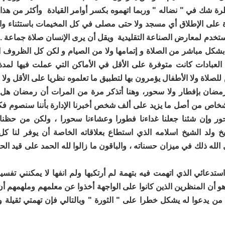
رة شك في " نضاله " وربما اتهموه بكسر أوامر القيادة وأكثر من هذا
ة على الإطلاق أي مسجد ولا حتى مصلى في كل المخيمات باستثناء و
ستخدم لمعارض الصناعة التقليدية ويقل أن يرى الإنسان صلاة جماعة .
بشكل مباشر من الصلاة و إتمامها ولا من الصيام و لكن كل الظروف ال
اة ولا الأطفال يؤمرون بها لتطبيق ما تعلموه نظريا على الأقل ولا
مضان بإفطار ولا سحور، وهنا أتذكر مرة من المرات أن رمضان هل
خاص من أصل ما يزيد على ألف شخص أخبرنا الإدارة بأننا سنصوم فكان
ور وإن شئنا جعلنا غداءنا فطورا وعشاءنا سحورا ، ولكن من حظنا 
خ ولد الشيخ اسلامه الذي استطاع بعلاقاته الخاصة أن يوفر لنا كل
لله ذلك في ميزان حسناته ، والباقون ما زالوا لله الحمد على قيد الح
استدعائي الذي اتهمت فيه بتهمة لم أرتكبها ولم انفها لا يمكنني تفسي
 أن المنظرين الذين كانوا على الواجهة أخذوا عن معلمهم وملهمهم أن
 يدعوا له يشكل خطرا على " الثورة " وبالتالي فإن تهمتي ثقيلة وس