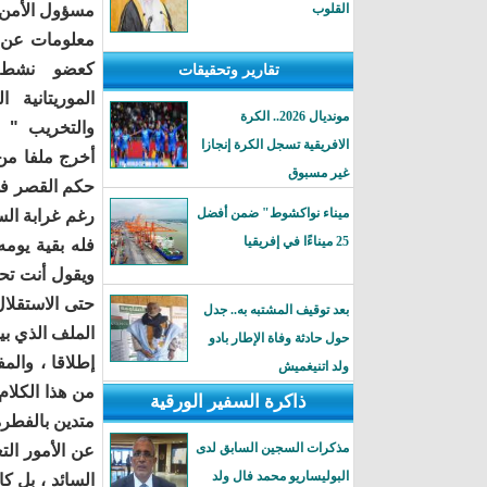
القلوب
مسؤول الأمن 
معلومات عن ن
كعضو نشط 
تقارير وتحقيقات
الموريتانية 
مونديال 2026.. الكرة
والتخريب " و
الافريقية تسجل الكرة إنجازا
أخرج ملفا من 
غير مسبوق
حكم القصر في 
ميناء نواكشوط" ضمن أفضل
رغم غرابة الس
25 ميناءًا في إفريقيا
فله بقية يوم
ويقول أنت تح
حتى الاستقلال
بعد توقيف المشتبه به.. جدل
الملف الذي بين
حول حادثة وفاة الإطار بادو
إطلاقا ، والم
ولد اتنيغميش
من هذا الكلام
ذاكرة السفير الورقية
متدين بالفطرة
مذكرات السجين السابق لدى
عن الأمور الت
البوليساريو محمد فال ولد
السائد ، بل 