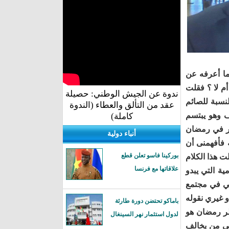
ما أعرفه عن
م لا ؟ فقلت
ندوة عن الجيش الوطني: حصيلة
لنسبة للصائم
عقد من التألق والعطاء (الندوة
 وهو يبتسم
كاملة)
طر في رمضان
أنباء دولية
ه فأفهمنى أن
بوركينا فاسو تعلن قطع
لت هذا الكلام
علاقاتها مع فرنسا
ية التي يبدو
لي في مجتمع
و غيري نقوله
باماكو تحتضن دورة طارئة
طر رمضان هو
لدول استثمار نهر السينغال
لى من يخالف