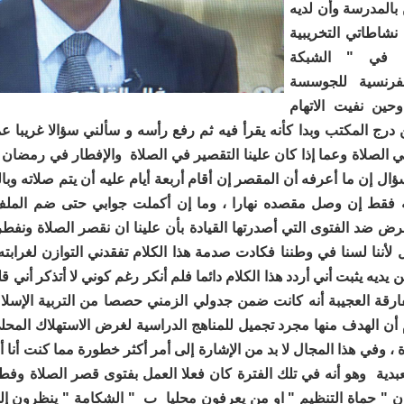
بالمدرسة وأن لديه
شاطاتي التخريبية
في " الشبكة
الفرنسية للجوسسة
حين نفيت الاتهام
درج المكتب وبدا كأنه يقرأ فيه ثم رفع رأسه و سألني سؤالا غريبا ع
الصلاة وعما إذا كان علينا التقصير في الصلاة والإفطار في رمضان أ
ؤال إن ما أعرفه أن المقصر إن أقام أربعة أيام عليه أن يتم صلاته وبا
ه فقط إن وصل مقصده نهارا ، وما إن أكملت جوابي حتى ضم الملف
رض ضد الفتوى التي أصدرتها القيادة بأن علينا ان نقصر الصلاة ونف
 لأننا لسنا في وطننا فكادت صدمة هذا الكلام تفقدني التوازن لغرابت
 يديه يثبت أني أردد هذا الكلام دائما فلم أنكر رغم كوني لا أتذكر أني ق
فارقة العجيبة أنه كانت ضمن جدولي الزمني حصصا من التربية الإسلام
 أن الهدف منها مجرد تجميل للمناهج الدراسية لغرض الاستهلاك المح
 ، وفي هذا المجال لا بد من الإشارة إلى أمر أكثر خطورة مما كنت أنا أ
عبدية وهو أنه في تلك الفترة كان فعلا العمل بفتوى قصر الصلاة وف
كان " حماة التنظيم " او من يعرفون محليا ب " الشكامة " ينظرون إ