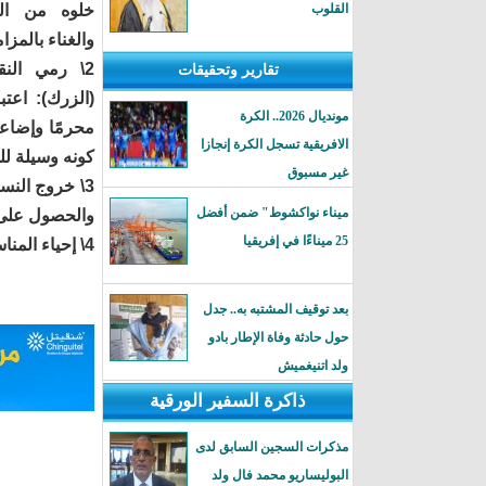
القلوب
خلوه من الم
والغناء بالمزام
2\ رمي الن
تقارير وتحقيقات
(الزرك): اعتب
مونديال 2026.. الكرة
محرمًا وإضاعة
الافريقية تسجل الكرة إنجازا
كونه وسيلة لل
غير مسبوق
3\ خروج النس
ميناء نواكشوط" ضمن أفضل
والحصول على إ
25 ميناءًا في إفريقيا
4\ إحياء المناسبات: مباح في الأصل، بشرط الالتزام بالقيم الإسلامية وتجنب الإسراف والمنكرات.
بعد توقيف المشتبه به.. جدل
حول حادثة وفاة الإطار بادو
ولد اتنيغميش
ذاكرة السفير الورقية
مذكرات السجين السابق لدى
البوليساريو محمد فال ولد