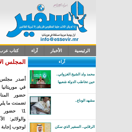
الرئيسية
الأخبار
آراء
كتاب عرب
المجلس الأ
آراء
اتصل بنا
محمد ولد الشيخ الغزواني..
أصدر مجلس ا
حين تخاطب الدولة شعبها
في موريتاني
حضور المناس
مشهد الوداع..
تضمنت ما يلي
1\ حضور ا
والولائم: ا
لوجوب إجابة 
الرقابي.. السفير الذي سكن