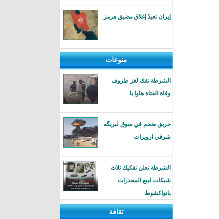
إيران تعيدُ إغلاق مضيق هرمز
منوعات
الشرطة تفك لغز ظروف
وفاة الفتاة هاوا يا
حريق ضخم في سوق لبريگه
شرقي ازويرات
الشرطة تعلن تفكيك ثلاث
شبكات لبيع المخدرات
بانواكشوط
ثقافة