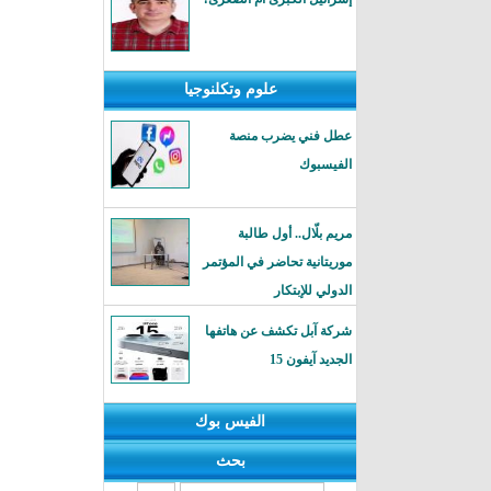
علوم وتكلنوجيا
عطل فني يضرب منصة
الفيسبوك
مريم بلّال.. أول طالبة
موريتانية تحاضر في المؤتمر
الدولي للإبتكار
شركة آبل تكشف عن هاتفها
الجديد آيفون 15
الفيس بوك
بحث