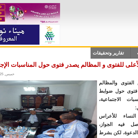
تقارير وتحقيقات
أنباء دولية
علوم وتكلنوجيا
ثقاف
على للفتوى و المظالم يصدر فتوى حول المناسبات الإجت
خميس, 21/08/2025 - 13:44
لفتوى والمظالم
ا فتوى حول ضوابط
بات الاجتماعية،
:
لنساء للأعراس
لأصل فيه الجواز،
الدعوة، لكن بشرط