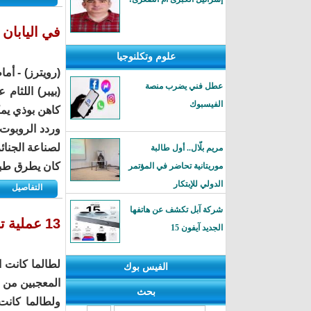
في اليابان 
علوم وتكلنوجيا
(رويترز) - أم
عطل فني يضرب منصة
(بيبر) اللثام
الفيسبوك
كاهن بوذي يمك
وردد الروبوت
لصناعة الجنائ
مريم بلّال.. أول طالبة
كان يطرق طبل
موريتانية تحاضر في المؤتمر
الدولي للإبتكار
التفاصيل
شركة آبل تكشف عن هاتفها
13 عملية تجميل لتشبه إيفانكا ترامب
الجديد آيفون 15
لطالما كانت ا
الفيس بوك
المعجبين من ال
بحث
ولطالما كانت