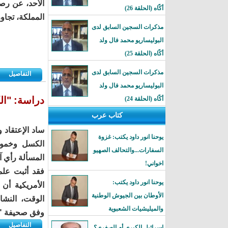
الأحد، عن رصد
أكًاه (الحلقة 26)
المملكة، تجاوزت 26 مليون إيميل، خلال الأي
مذكرات السجين السابق لدى
البوليساريو محمد فال ولد
أكًاه (الحلقة 25)
مذكرات السجين السابق لدى
التفاصيل
البوليساريو محمد فال ولد
دراسة: "ال
أكًاه (الحلقة 24)
كتاب عرب
ساد الإعتقاد 
يوحنا انور داود يكتب: غزوة
الكسل وخمول
السفارات...والتحالف الصهيو
المسألة رأي آ
اخواني!
فقد أثبت علم
يوحنا انور داود يكتب:
الأمريكية أن
الأوطان بين الجيوش الوطنية
الوقت، النشا
والميليشيات الشعبوية
وفق صحيفة "ا
التفاصيل
إسرائيل الكبرى أم الصغرى؟