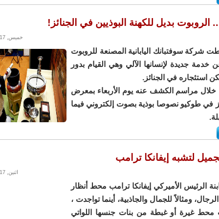
.. الروبوت بديل للكهنة البوذيين في الجنائز!
خميس, 24/08/2017 - 14:15
اطت شركة سوفتبانك اليابانية المصنعة للروبوت
 عن خدمة جديدة لإنسانها الآلي وهي القيام بدور
ن استئجاره في الجنائز.
 خلال مراسم الكشف عنه يوم الأربعاء بمعرض
ز في طوكيو نصوصا بوذية بصوت إلكتروني فيما
ة.
اثنين, 21/08/2017 - 11:37
بنة الرئيس الأميركي إيفانكا ترامب محط أنظار
رجال، ومثالاً للجمال والجاذبية، أينما تواجدت ،
 محط غيرة أو غبطة من بنات جنسها اللواتي