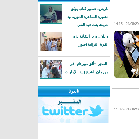
باريس.. صدور كتاب يوثق
مسيرة الشاعرة الموريتانية
خديجة بنت عبد الحي
وادان.. وزير الثقافة يزور
القرية التراثية (صور)
بالصوًر.. تألق موريتانيا في
مهرجان الشيخ زايد بالإمارات
تابعونا