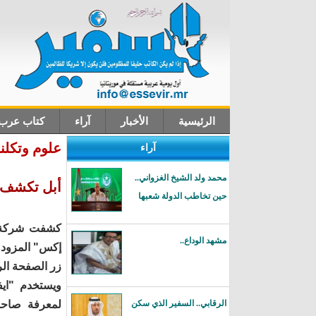
الرئيسية
الأخبار
آراء
كتاب عرب
علوم وتكلنو
آراء
اتصل بنا
محمد ولد الشيخ الغزواني..
أبل تكشف ع
حين تخاطب الدولة شعبها
كشفت شركة أب
مشهد الوداع..
إكس" المزود 
زر الصفحة الر
ويستخدم "اي
الرقابي.. السفير الذي سكن
لمعرفة صاحب