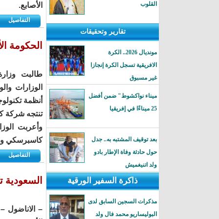
القلوب
الأصابع.
التفاصيل
تقارير وتحقيقات
الحكومة ال
مونديال 2026.. الكرة
الافريقية تسجل الكرة إنجازا
طالبت وزارة 
غير مسبوق
الوزارات والو
ميناء نواكشوط" ضمن أفضل
أنظمة تكنولوج
25 ميناءًا في إفريقيا
تنتجه شركة ك
وأعربت الوز
بعد توقيف المشتبه به.. جدل
كاسبرسكي ووك
حول حادثة وفاة الإطار بادو
التفاصيل
ولد اتنيغميش
السعودية تعلن
ذاكرة السفير الورقية
مذكرات السجين السابق لدى
– الاناضول –
البوليساريو محمد فال ولد