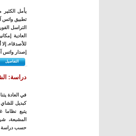
يأمل الكثير 
تطبيق واتس آب
التراسل الفور
العادية إمكان
للأصدقاء، إلا
إصدار واتس آ
التفاصيل
دراسة: الش
في العادة يتن
كبديل للشاي 
يتبع نظاما 
المشبعة، شر
حسب دراسة ج