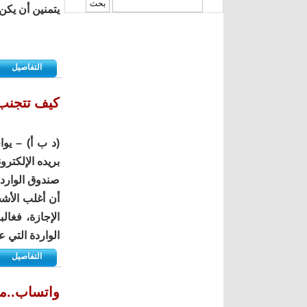
‏بحث ‏
يتمنين أن يكن 
التفاصيل
كيف تتجنب ا
(د ب أ) – يو
بريده الإلكتر
صندوق الوارد 
أن أغلب الأشخ
الإجازة، فغال
الواردة التي ع
التفاصيل
واتساب..مي