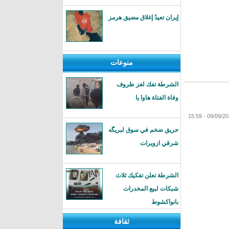
إيران تعيدُ إغلاق مضيق هرمز
منوعات
الشرطة تفك لغز ظروف
وفاة الفتاة هاوا يا
حريق ضخم في سوق لبريگه
شرقي ازويرات
الشرطة تعلن تفكيك ثلاث
شبكات لبيع المخدرات
بانواكشوط
ثقافة