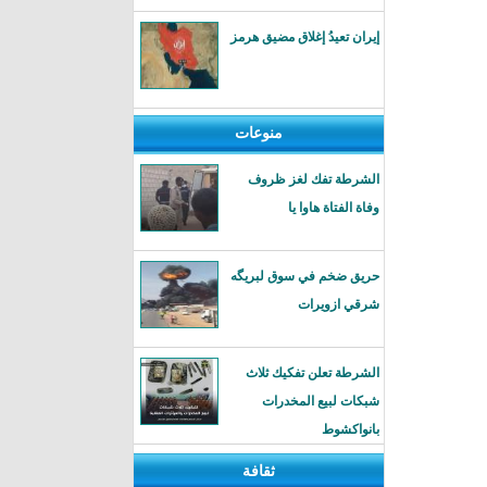
إيران تعيدُ إغلاق مضيق هرمز
منوعات
الشرطة تفك لغز ظروف
وفاة الفتاة هاوا يا
حريق ضخم في سوق لبريگه
شرقي ازويرات
الشرطة تعلن تفكيك ثلاث
شبكات لبيع المخدرات
بانواكشوط
ثقافة