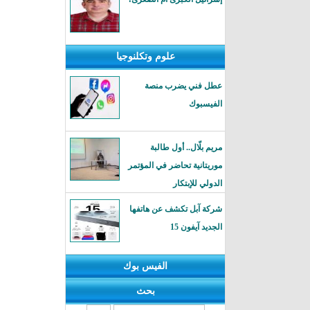
علوم وتكلنوجيا
عطل فني يضرب منصة
الفيسبوك
مريم بلّال.. أول طالبة
موريتانية تحاضر في المؤتمر
الدولي للإبتكار
شركة آبل تكشف عن هاتفها
الجديد آيفون 15
الفيس بوك
بحث