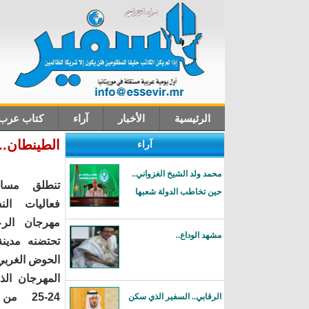
الرئيسية
الأخبار
آراء
كتاب عرب
الطينطان.. 
آراء
اتصل بنا
محمد ولد الشيخ الغزواني..
تنطلق مساء
حين تخاطب الدولة شعبها
فعاليات الن
مهرجان الرع
مشهد الوداع..
تحتضنه مدينة
الحوض الغربي
24-25
الرقابي.. السفير الذي سكن