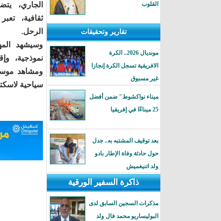
القلوب
الجاري، يتض
ثقافية، تعب
الرحل.
تقارير وتحقيقات
وسيشهد المه
مونديال 2026.. الكرة
نموذجية، وإ
الافريقية تسجل الكرة إنجازا
ومشاهد موسيق
غير مسبوق
سياحية لاسكت
ميناء نواكشوط" ضمن أفضل
25 ميناءًا في إفريقيا
بعد توقيف المشتبه به.. جدل
حول حادثة وفاة الإطار بادو
ولد اتنيغميش
ذاكرة السفير الورقية
مذكرات السجين السابق لدى
البوليساريو محمد فال ولد