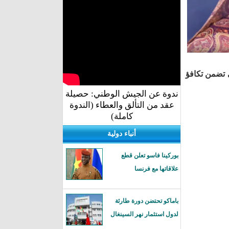
ي تضمن تكافؤ
ندوة عن الجيش الوطني: حصيلة
عقد من التألق والعطاء (الندوة
كاملة)
أنباء دولية
بوركينا فاسو تعلن قطع
علاقاتها مع فرنسا
باماكو تحتضن دورة طارئة
لدول استثمار نهر السينغال