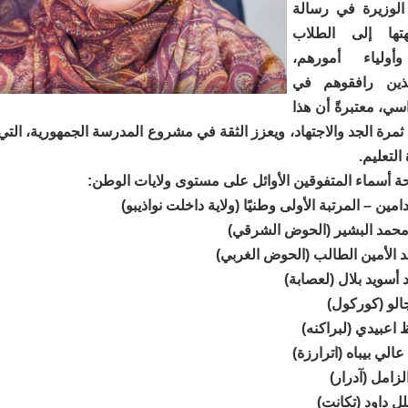
الوزيرة في رسالة
تها إلى الطلاب
وأولياء أمورهم،
لذين رافقوهم في
ي، معتبرةً أن هذا
مرة الجد والاجتهاد، ويعزز الثقة في مشروع المدرسة الجمهورية، الت
لتعليم.
ة أسماء المتفوقين الأوائل على مستوى ولايات الوطن:
ين – المرتبة الأولى وطنيًا (ولاية داخلت نواذيبو)
 محمد البشير (الحوض الشرقي)
 الأمين الطالب (الحوض الغربي)
أسويد بلال (لعصابة)
الو (كوركول)
 اعبيدي (لبراكنه)
لي بيباه (اترارزة)
زامل (آدرار)
ل داود (تكانت)