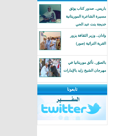
باريس.. صدور كتاب يوثق
مسيرة الشاعرة الموريتانية
خديجة بنت عبد الحي
وادان.. وزير الثقافة يزور
القرية التراثية (صور)
بالصوًر.. تألق موريتانيا في
مهرجان الشيخ زايد بالإمارات
تابعونا