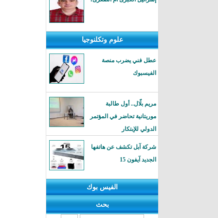
علوم وتكلنوجيا
عطل فني يضرب منصة
الفيسبوك
مريم بلّال.. أول طالبة
موريتانية تحاضر في المؤتمر
الدولي للإبتكار
شركة آبل تكشف عن هاتفها
الجديد آيفون 15
الفيس بوك
بحث