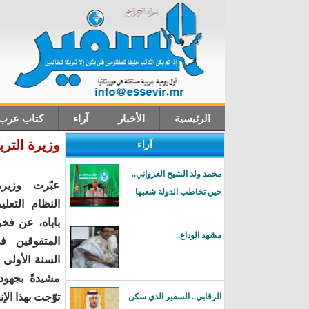
الرئيسية
الأخبار
آراء
كتاب عرب
وزيرة التر
آراء
اتصل بنا
محمد ولد الشيخ الغزواني..
عبّرت وزيرة
حين تخاطب الدولة شعبها
النظام التعل
باباه، عن فخره
مشهد الوداع..
المتفوقين 
مشيدةً بجهود
توّجت بهذا الإن
الرقابي.. السفير الذي سكن