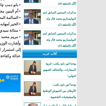
أكًاه (الحلقة 26)
• بانو دمب چار
• أم البنين مع
مذكرات السجين السابق لدى
• السالمة الم
البوليساريو محمد فال ولد
• الخير لمهاب
أكًاه (الحلقة 25)
• منتاتة سيدي
مذكرات السجين السابق لدى
• مريم محمد ع
البوليساريو محمد فال ولد
وأشارت الوزير
أكًاه (الحلقة 24)
إلى استمرار ا
كتاب عرب
عدالة وكفاءة.
يوحنا انور داود يكتب: غزوة
السفارات...والتحالف الصهيو
اخواني!
يوحنا انور داود يكتب:
الأوطان بين الجيوش الوطنية
والميليشيات الشعبوية
إسرائيل الكبرى أم الصغرى؟