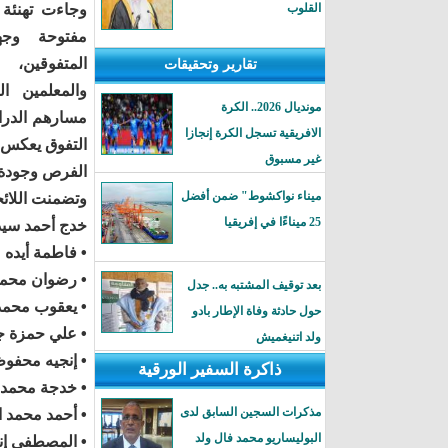
القلوب
وجاءت تهنئة 
مفتوحة وجه
المتفوقين، 
تقارير وتحقيقات
والمعلمين ا
مونديال 2026.. الكرة
مسارهم الدراس
الافريقية تسجل الكرة إنجازا
التفوق يعكس ث
غير مسبوق
الفرص وجودة ا
ميناء نواكشوط" ضمن أفضل
وتضمنت اللائح
25 ميناءًا في إفريقيا
خدج أحمد سيدام
• فاطمة أيده
• رضوان محمد
بعد توقيف المشتبه به.. جدل
• يعقوب محمد 
حول حادثة وفاة الإطار بادو
• علي حمزة ج
ولد اتنيغميش
• إنجيه محفوظ
ذاكرة السفير الورقية
• خدجة محمد عا
مذكرات السجين السابق لدى
• أحمد محمد ال
البوليساريو محمد فال ولد
• المصطفى إنل