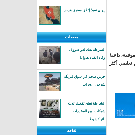
إيران تعيدُ إغلاق مضيق هرمز
منوعات
الشرطة تفك لغز ظروف
وفقة، داعيةً
وفاة الفتاة هاوا يا
 تعليمي أكثر
حريق ضخم في سوق لبريگه
شرقي ازويرات
الشرطة تعلن تفكيك ثلاث
شبكات لبيع المخدرات
بانواكشوط
ثقافة