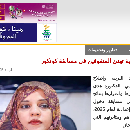
تقارير وتحقيقات
أنباء دولية
علوم وتكلنوجيا
ثقاف
بية تهنئ المتفوقين في مسابقة كونكور
أربعاء, 23/07/2025 - 16:55
 التربية وإصلاح
يمي، الدكتورة هدى
ا واعتزازها بنتائج
في مسابقة دخول
السنة الأولى إعدادية لعام 2025،
هم ومثابرتهم التي
جاز.