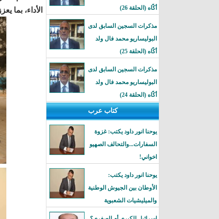
أكًاه (الحلقة 26)
الأداء، بما يع
مذكرات السجين السابق لدى
البوليساريو محمد فال ولد
أكًاه (الحلقة 25)
مذكرات السجين السابق لدى
البوليساريو محمد فال ولد
أكًاه (الحلقة 24)
كتاب عرب
يوحنا انور داود يكتب: غزوة
السفارات...والتحالف الصهيو
اخواني!
يوحنا انور داود يكتب:
الأوطان بين الجيوش الوطنية
والميليشيات الشعبوية
إسرائيل الكبرى أم الصغرى؟