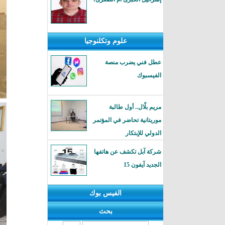
علوم وتكلنوجيا
عطل فني يضرب منصة
الفيسبوك
مريم بلّال.. أول طالبة
موريتانية تحاضر في المؤتمر
الدولي للإبتكار
شركة آبل تكشف عن هاتفها
الجديد آيفون 15
الفيس بوك
بحث