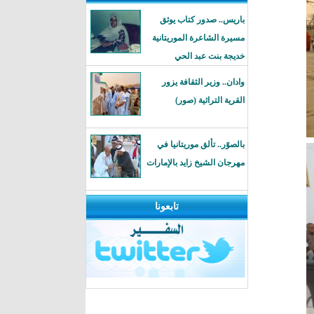
باريس.. صدور كتاب يوثق
مسيرة الشاعرة الموريتانية
خديجة بنت عبد الحي
وادان.. وزير الثقافة يزور
القرية التراثية (صور)
بالصوًر.. تألق موريتانيا في
مهرجان الشيخ زايد بالإمارات
تابعونا