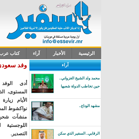
الرئيسية
الأخبار
آراء
كتاب عرب
وفد سعودي 
آراء
اتصل بنا
محمد ولد الشيخ الغزواني..
أدى الوفد
حين تخاطب الدولة شعبها
المستوى، الذ
الأيام زيارة 
مشهد الوداع..
نواكشوط المس
منشآت شحن ا
اللوجستية ا
التصدير.
الرقابي.. السفير الذي سكن