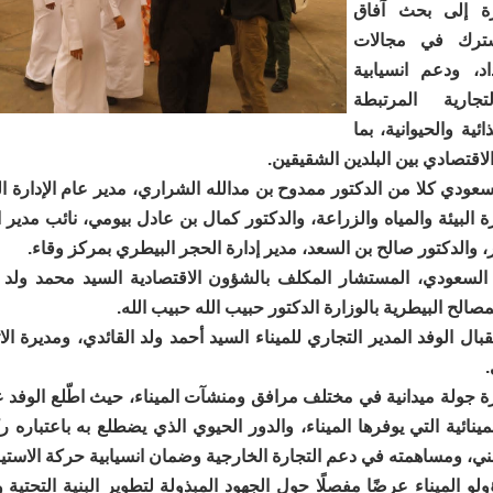
رة إلى بحث آفاق
شترك في مجالات
د، ودعم انسيابية
لتجارية المرتبطة
ائية والحيوانية، بما
لاقتصادي بين البلدين الشقيقين.
عودي كلا من الدكتور ممدوح بن مدالله الشراري، مدير عام الإدارة ال
رة البيئة والمياه والزراعة، والدكتور كمال بن عادل بيومي، نائب مدير 
ر، والدكتور صالح بن السعد، مدير إدارة الحجر البيطري بمركز وقاء.
 السعودي، المستشار المكلف بالشؤون الاقتصادية السيد محمد ولد
مصالح البيطرية بالوزارة الدكتور حبيب الله حبيب الله.
ال الوفد المدير التجاري للميناء السيد أحمد ولد القائدي، ومديرة ال
ة جولة ميدانية في مختلف مرافق ومنشآت الميناء، حيث اطّلع الوفد 
مينائية التي يوفرها الميناء، والدور الحيوي الذي يضطلع به باعتباره 
ني، ومساهمته في دعم التجارة الخارجية وضمان انسيابية حركة الاستير
و الميناء عرضًا مفصلًا حول الجهود المبذولة لتطوير البنية التحتي