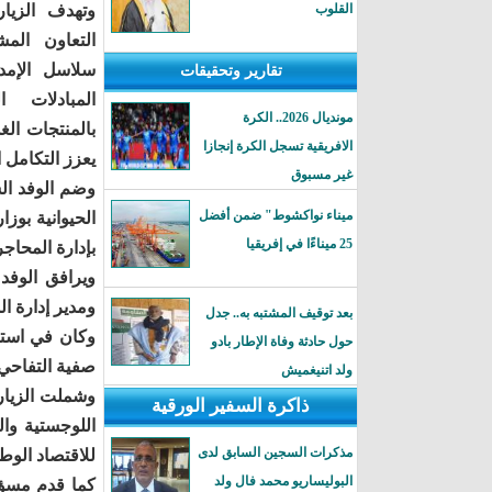
القلوب
وتهدف الزيا
التعاون الم
سلاسل الإمدا
تقارير وتحقيقات
المبادلات ا
مونديال 2026.. الكرة
بالمنتجات الغذ
الافريقية تسجل الكرة إنجازا
يعزز التكامل ا
غير مسبوق
وضم الوفد الس
ميناء نواكشوط" ضمن أفضل
الحيوانية بوزا
25 ميناءًا في إفريقيا
بإدارة المحاج
ويرافق الوفد
ومدير إدارة ال
بعد توقيف المشتبه به.. جدل
وكان في استقب
حول حادثة وفاة الإطار بادو
صفية التفاحي.
ولد اتنيغميش
وشملت الزيار
ذاكرة السفير الورقية
اللوجستية وال
مذكرات السجين السابق لدى
للاقتصاد الوط
البوليساريو محمد فال ولد
كما قدم مسؤول