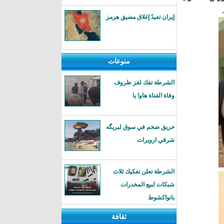
إيران تعيدُ إغلاق مضيق هرمز
منوعات
الشرطة تفك لغز ظروف
وفاة الفتاة هاوا يا
حريق ضخم في سوق لبريگه
شرقي ازويرات
الشرطة تعلن تفكيك ثلاث
شبكات لبيع المخدرات
بانواكشوط
ثقافة