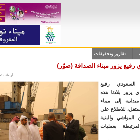
تقارير وتحقيقات
أنباء دولية
علوم وتكلنوجيا
ثقاف
رفيع يزور ميناء الصداقة (صوّر)
أربعاء, 13/05/2026 - 23:27
 السعودي رفيع
ي يزور بلادنا هذه
ميدانية إلى ميناء
تقل، للاطلاع على
لمواشي والبنية
لمرتبطة بعمليات