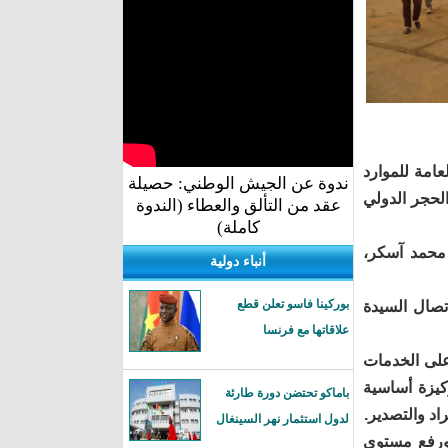
عامة للموارد
ندوة عن الجيش الوطني: حصيلة
الحجر الدولي
عقد من التألق والعطاء (الندوة
كاملة)
 محمد آسكر،
أنباء دولية
بوركينا فاسو تعلن قطع
اتصال السيدة
علاقاتها مع فرنسا
على الخدمات
ركيزة أساسية
باماكو تحتضن دورة طارئة
اد والتصدير.
لدول استثمار نهر السينغال
ة ورفع مستوى