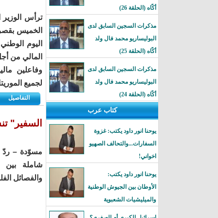
أكًاه (الحلقة 26)
ترأس الوزير 
مذكرات السجين السابق لدى
الخميس بقصر 
البوليساريو محمد فال ولد
اليوم الوطني
أكًاه (الحلقة 25)
المالي من أجل
مذكرات السجين السابق لدى
وفاعلين مالي
البوليساريو محمد فال ولد
لجميع الموريتا
أكًاه (الحلقة 24)
التفاصيل
كتاب عرب
السفير" تن
يوحنا انور داود يكتب: غزوة
السفارات...والتحالف الصهيو
مسوّدة – ردّ 
اخواني!
شاملة بين ا
يوحنا انور داود يكتب:
والفصائل الفل
الأوطان بين الجيوش الوطنية
والميليشيات الشعبوية
إسرائيل الكبرى أم الصغرى؟