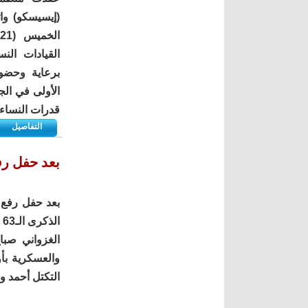
(إيسيسكو) وات
القيادات الن
برعاية وحضور
الأولى في الج
قدرات النساء 
التفاصيل
بعد حفل رفع العلم..
بعد حفل رفع 
ا
الغزواني صباح
والعسكرية بأ
التكتل أحمد ول