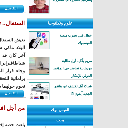
التفاصيل
السنغال.. 
علوم وتكلنوجيا
عطل فني يضرب منصة
تعيش السنغال
الفيسبوك
البلاد ماكي
مريم بلّال.. أول طالبة
شباط/فبراير ا
موريتانية تحاضر في المؤتمر
وجاء قرار الر
الدولي للإبتكار
برلمانية للت
تحوم حولهما ش
شركة آبل تكشف عن هاتفها
التفاصيل
الجديد آيفون 15
من أجل افر
الفيس بوك
بحث
بلغت حصة إفري