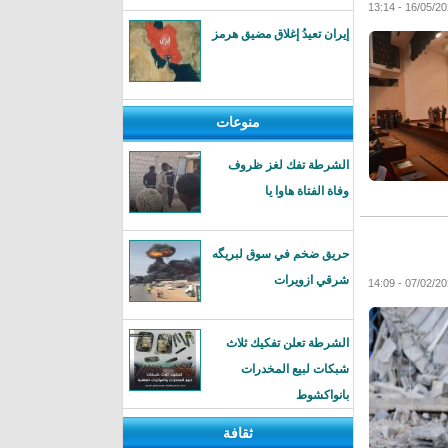
إيران تعيدُ إغلاق مضيق هرمز
منوعات
الشرطة تفك لغز ظروف
وفاة الفتاة هاوا يا
حريق ضخم في سوق لبريگه
شرقي ازويرات
الشرطة تعلن تفكيك ثلاث
شبكات لبيع المخدرات
بانواكشوط
ثقافة