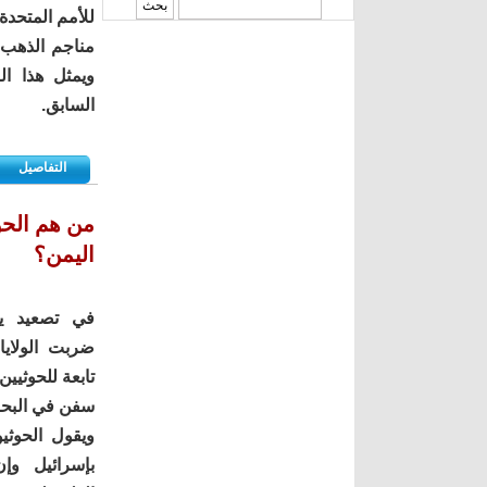
‏بحث ‏
السابق.
التفاصيل
من هم الحو
اليمن؟
في تصعيد يو
ضربت الولايا
تابعة للحوثيي
سفن في البحر 
ويقول الحوثي
بإسرائيل وإ