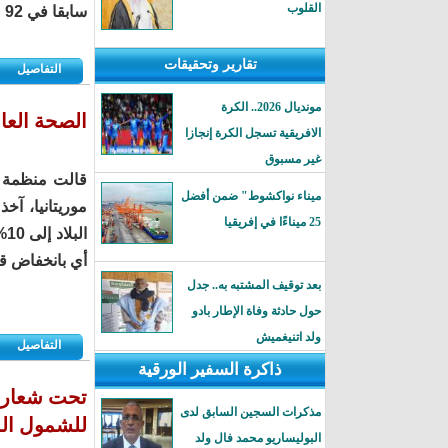
القلوب
سابقا في 92 صفحة، وأصدرته في 23 صفحة فقط.
تقارير وتحقيقات
التفاصيل
مونديال 2026.. الكرة
الصحة العال
الافريقية تسجل الكرة إنجازا
غير مسبوق
قالت منظمة ا
ميناء نواكشوط" ضمن أفضل
موريتانيا، آخ
25 ميناءًا في إفريقيا
أي بانخفاض قدره 8 نقاط مئوية خلال
بعد توقيف المشتبه به.. جدل
حول حادثة وفاة الإطار بادو
ولد اتنيغميش
التفاصيل
ذاكرة السفير الورقية
تحت شعار: 
مذكرات السجين السابق لدى
للشمول ال
البوليساريو محمد فال ولد