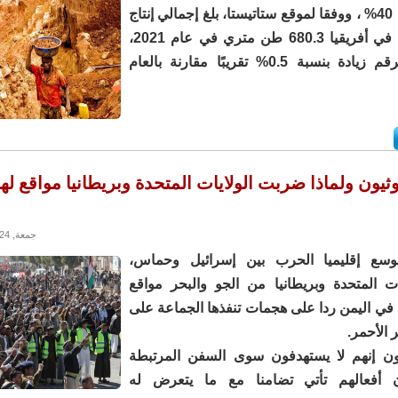
للأمم المتحدة 40% ، ووفقا لموقع ستاتيستا، بلغ إجمالي إنتاج
مناجم الذهب في أفريقيا 680.3 طن متري في عام 2021،
ويمثل هذا الرقم زيادة بنسبة 0.5% تقريبًا مقارنة بالعام
ثيون ولماذا ضربت الولايات المتحدة وبريطانيا مواقع ل
جمعة, 12/01/2024 - 13:39
سع إقليميا الحرب بين إسرائيل وحماس،
ت المتحدة وبريطانيا من الجو والبحر مواقع
ن في اليمن ردا على هجمات تنفذها الجماعة على
الأحمر.
ون إنهم لا يستهدفون سوى السفن المرتبطة
ن أفعالهم تأتي تضامنا مع ما يتعرض له