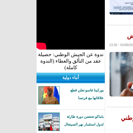
اض
ندوة عن الجيش الوطني: حصيلة
عقد من التألق والعطاء (الندوة
كاملة)
أنباء دولية
بوركينا فاسو تعلن قطع
علاقاتها مع فرنسا
وطني
باماكو تحتضن دورة طارئة
لدول استثمار نهر السينغال