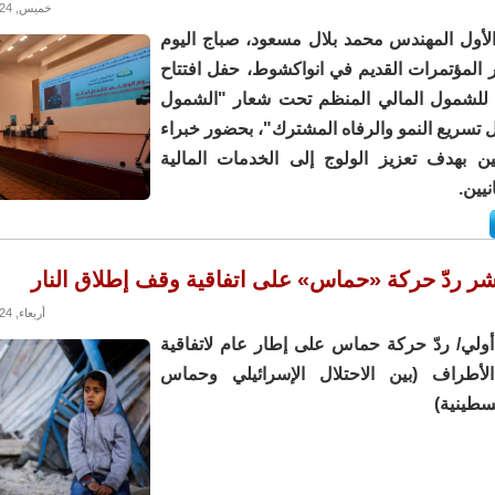
خميس, 16/05/2024 - 13:14
الأول المهندس محمد بلال مسعود، صباج اليوم
المؤتمرات القديم في انواكشوط، حفل افتتاح
 للشمول المالي المنظم تحت شعار "الشمول
 تسريع النمو والرفاه المشترك"، بحضور خبراء
ين بهدف تعزيز الولوج إلى الخدمات المالية
نيين.
شر ردّ حركة «حماس» على اتفاقية وقف إطلاق النار
أربعاء, 07/02/2024 - 14:09
أولي/ ردّ حركة حماس على إطار عام لاتفاقية
لأطراف (بين الاحتلال الإسرائيلي وحماس
سطينية)