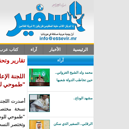
الرئيسية
الأخبار
آراء
كتاب عرب
تقارير وتح
آراء
اتصل بنا
محمد ولد الشيخ الغزواني..
اللجنة الإ
حين تخاطب الدولة شعبها
"طموحي ل
مشهد الوداع..
أصدرت اللجنة 
نسخة مختصرة
"طموحي للوط
الرقابي.. السفير الذي سكن
وتختصر النسخة