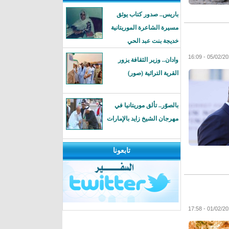
باريس.. صدور كتاب يوثق
مسيرة الشاعرة الموريتانية
خديجة بنت عبد الحي
وادان.. وزير الثقافة يزور
القرية التراثية (صور)
بالصوًر.. تألق موريتانيا في
مهرجان الشيخ زايد بالإمارات
تابعونا